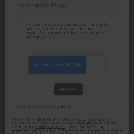
En soumettant ce formulaire, j'accepte
que les informations saisies soient
exploitées dans le cadre strict de ma
demande*
*Ces champs sont obligatoires
ATELIER DU MARBRE RHONE ALPES s'engage à ce que la
collecte et le traitement de vos données, effectués à partir
de notre site
atelier-marbre.fr
, soient conformes au
règlement général sur la protection des données (RGPD) et à
la loi Informatique et Libertés. Pour connaître et exercer vos