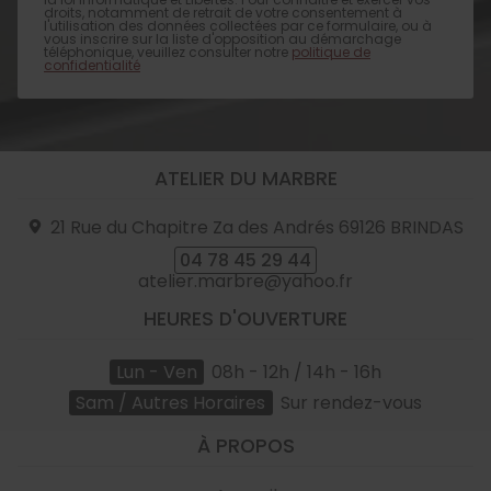
droits, notamment de retrait de votre consentement à
l'utilisation des données collectées par ce formulaire, ou à
vous inscrire sur la liste d'opposition au démarchage
téléphonique, veuillez consulter notre
politique de
confidentialité
ATELIER DU MARBRE
21 Rue du Chapitre Za des Andrés
69126
BRINDAS
04 78 45 29 44
atelier.marbre@yahoo.fr
HEURES D'OUVERTURE
Lun - Ven
08h - 12h / 14h - 16h
Sam / Autres Horaires
Sur rendez-vous
À PROPOS