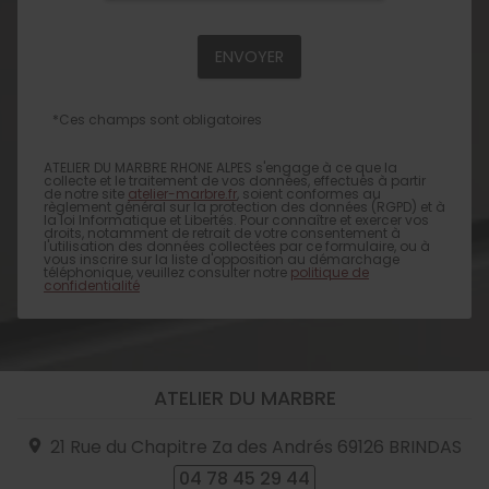
*Ces champs sont obligatoires
ATELIER DU MARBRE RHONE ALPES s'engage à ce que la
collecte et le traitement de vos données, effectués à partir
de notre site
atelier-marbre.fr
, soient conformes au
règlement général sur la protection des données (RGPD) et à
la loi Informatique et Libertés. Pour connaître et exercer vos
droits, notamment de retrait de votre consentement à
l'utilisation des données collectées par ce formulaire, ou à
vous inscrire sur la liste d'opposition au démarchage
téléphonique, veuillez consulter notre
politique de
confidentialité
ATELIER DU MARBRE
21 Rue du Chapitre Za des Andrés
69126
BRINDAS
04 78 45 29 44