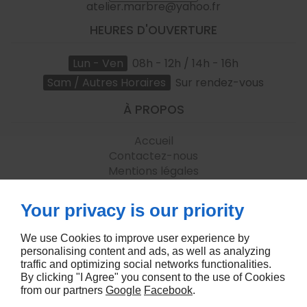
atelier.marbre@yahoo.fr
HEURES D'OUVERTURE
Lun - Ven
08h - 12h / 14h - 16h
Sam / Autres Horaires
Sur rendez-vous
À PROPOS
Accueil
Contactez-nous
Mentions légales
Plan du site
Your privacy is our priority
SUIVEZ-NOUS
We use Cookies to improve user experience by
personalising content and ads, as well as analyzing
traffic and optimizing social networks functionalities.
By clicking "I Agree" you consent to the use of Cookies
from our partners
Google
Facebook
.